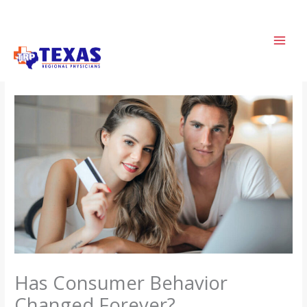
Skip
to
content
Has Consumer Behavior
Changed Forever?